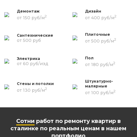
Демонтаж
Дизайн
2
2
от 150 руб/м
от 400 руб/м
Плиточные
Сантехнические
2
от 500 руб
от 500 руб/м
Пол
Электрика
2
от 60 руб/изд
от 180 руб/м
Штукатурно-
Стены и потолки
малярные
2
от 130 руб/м
2
от 100 руб/м
Сотни
работ по ремонту квартир в
сталинке по реальным ценам в нашем
портфолио