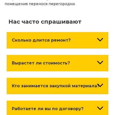
помещения перенося перегородки.
Нас часто спрашивают
Сколько длится ремонт?
Сроки зависят от объема и сложности работ,
поставок чернового и чистового материала (в
Вырастет ли стоимость?
случае, если они куплены «под заказ».)
Стоимость работ НЕ может измениться без
вашего согласия. В таких случаях составляется
Кто занимается закупкой материала?
доп. соглашение с новым объемом работ.
Закупку, приём и доставку материалов мы
готовы взять на себя.
Работаете ли вы по договору?